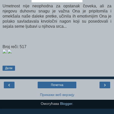
Umetnost nije neophodna za opstanak čoveka, ali za
njegovu duhovnu snagu je važna Ona je pripitomila i
omekšala naše daleke pretke, učinila ih emotivnijim Ona je
polako savladavala krvoločni nagon koji su posedovali i
sejala seme ljubavi u njihova srca...
Broj reči: 517
Дели
‹
›
Почетна
Прикажи веб верзију
Омогућава
Blogger
.