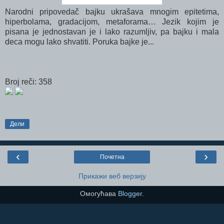
Narodni pripovedač bajku ukrašava mnogim epitetima,
hiperbolama, gradacijom, metaforama… Jezik kojim je
pisana je jednostavan je i lako razumljiv, pa bajku i mala
deca mogu lako shvatiti. Poruka bajke je...
Broj reči: 358
Дели
‹
›
Почетна
Прикажи веб верзију
Омогућава
Blogger
.