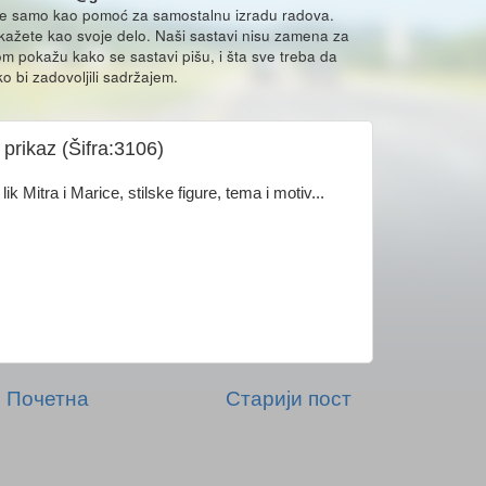
že samo kao pomoć za samostalnu izradu radova.
ikažete kao svoje delo. Naši sastavi nisu zamena za
m pokažu kako se sastavi pišu, i šta sve treba da
o bi zadovoljili sadržajem.
 prikaz (Šifra:3106)
ik Mitra i Marice, stilske figure, tema i motiv...
Почетна
Старији пост