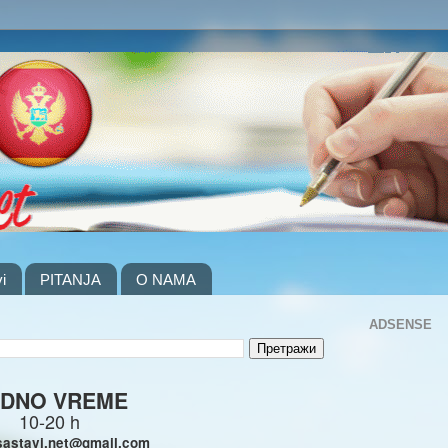
i
PITANJA
O NAMA
ADSENSE
DNO VREME
10-20 h
sastavi.net@gmail.com