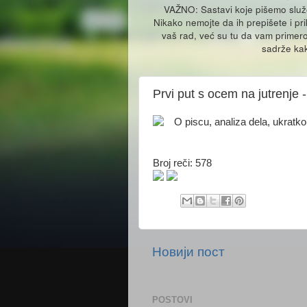
VAŽNO: Sastavi koje pišemo slu
Nikako nemojte da ih prepišete i pr
vaš rad, već su tu da vam primero
sadrže kak
Prvi put s ocem na jutrenje -
O piscu, analiza dela, ukratko l
Broj reči: 578
Новији пост
POSTOVI