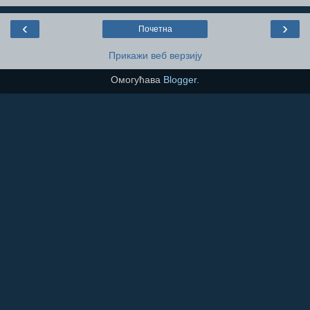
‹
›
Почетна
Прикажи веб верзију
Омогућава
Blogger
.