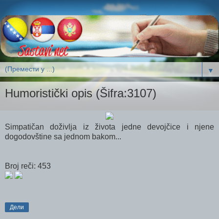
▼
Humoristički opis (Šifra:3107)
Simpatičan doživlja iz života jedne devojčice i njene
dogodovštine sa jednom bakom...
Broj reči: 453
Дели