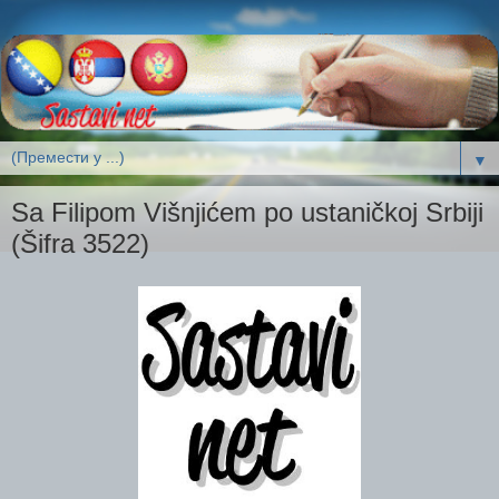
▼
Sa Filipom Višnjićem po ustaničkoj Srbiji
(Šifra 3522)