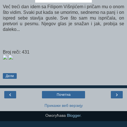
Već treći dan idem sa Filipom Višnjićem i pričam mu o onom
što vidim. Svaki put kada se umorimo, sednemo na panj i on
ispred sebe stavlja gusle. Sve što sam mu ispričala, on
pretvori u pesmu. Njegov glas je snažan i jak, probija se
daleko...
Broj reči: 431
Дели
‹
›
Почетна
Прикажи веб верзију
Омогућава
Blogger
.