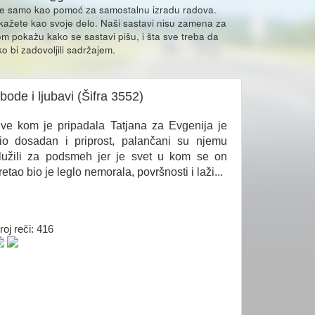
že samo kao pomoć za samostalnu izradu radova.
ikažete kao svoje delo. Naši sastavi nisu zamena za
m pokažu kako se sastavi pišu, i šta sve treba da
o bi zadovoljili sadržajem.
bode i ljubavi (Šifra 3552)
ve kom je pripadala Tatjana za Evgenija je
io dosadan i priprost, palančani su njemu
lužili za podsmeh jer je svet u kom se on
retao bio je leglo nemorala, površnosti i laži...
roj reči: 416