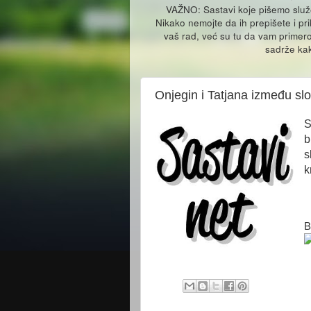
VAŽNO: Sastavi koje pišemo slu
Nikako nemojte da ih prepišete i pr
vaš rad, već su tu da vam primero
sadrže kak
Onjegin i Tatjana između slo
S
b
s
k
B