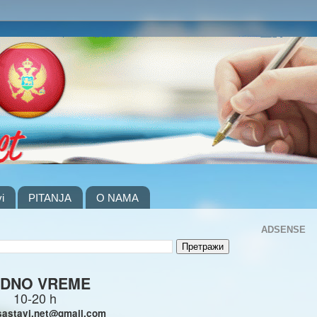
i
PITANJA
O NAMA
ADSENSE
DNO VREME
10-20 h
sastavi.net@gmail.com