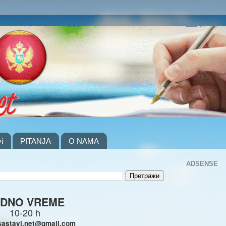
i
PITANJA
O NAMA
ADSENSE
DNO VREME
10-20 h
sastavi.net@gmail.com