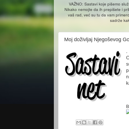
VAŽNO: Sastavi koje pišemo slu
Nikako nemojte da ih prepišete i pr
vaš rad, već su tu da vam primero
sadrže kak
Moj doživljaj Njegoševog Go
.
C
s
p
n
k
B