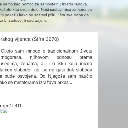
že samo kao pomoć za samostalnu izradu radova.
ikažete kao svoje delo. Naši sastavi nisu zamena za
m pokažu kako se sastavi pišu, i šta sve treba da
o bi zadovoljili sadržajem.
rskog vijenca (Šifra 3670)
 Otkrio sam mnogo o tradicionalnom životu
rnogoraca, njihovom odnosu prema
usedima, ženama, ali i o iskri koja inicira
lamen slobode, koji se ne gasi dok sloboda
e bude osvojena. Od Njegoša sam naučio
ako se metaforama izražava prkos...
roj reči: 411