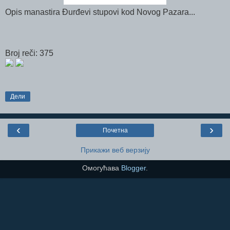
Opis manastira Đurđevi stupovi kod Novog Pazara...
Broj reči: 375
Дели
‹
›
Почетна
Прикажи веб верзију
Омогућава
Blogger
.