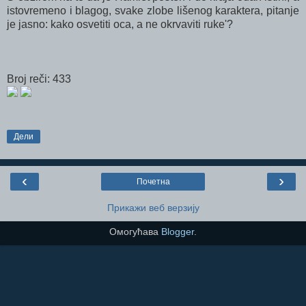
istovremeno i blagog, svake zlobe lišenog karaktera, pitanje
je jasno: kako osvetiti oca, a ne okrvaviti ruke'?
Broj reči: 433
Дели
‹
›
Почетна
Прикажи веб верзију
Омогућава
Blogger
.