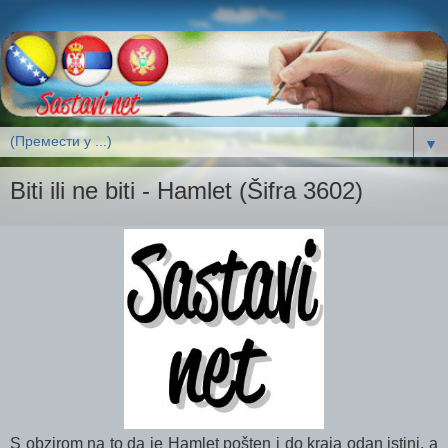
▼
Biti ili ne biti - Hamlet (Šifra 3602)
S obzirom na to da je Hamlet pošten i do kraja odan istini, a