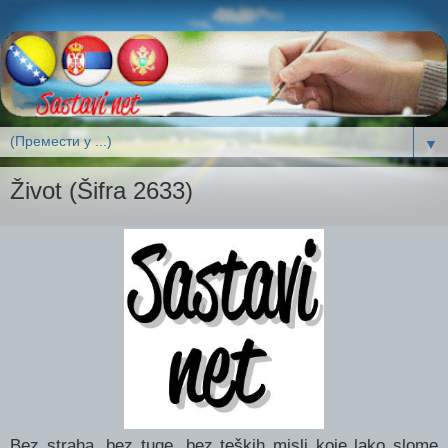
▼
Život (Šifra 2633)
Bez straha, bez tuge, bez teških misli koje lako slome