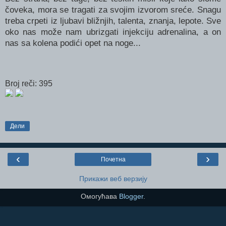
čoveka, mora se tragati za svojim izvorom sreće. Snagu
treba crpeti iz ljubavi bližnjih, talenta, znanja, lepote. Sve
oko nas može nam ubrizgati injekciju adrenalina, a on
nas sa kolena podići opet na noge...
Broj reči: 395
Дели
‹
›
Почетна
Прикажи веб верзију
Омогућава
Blogger
.