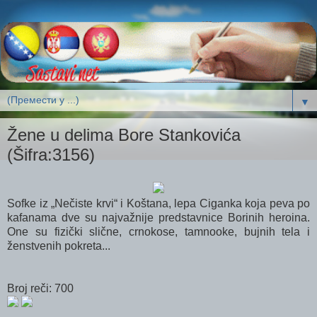
▼
Žene u delima Bore Stankovića
(Šifra:3156)
Sofke iz „Nečiste krvi“ i Koštana, lepa Ciganka koja peva po
kafanama dve su najvažnije predstavnice Borinih heroina.
One su fizički slične, crnokose, tamnooke, bujnih tela i
ženstvenih pokreta...
Broj reči: 700