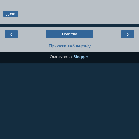
Дели
‹
›
Почетна
Прикажи веб верзију
Омогућава
Blogger
.