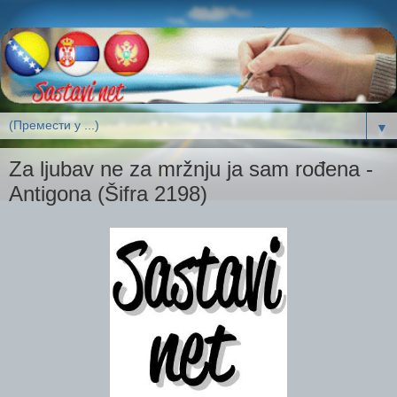
▼
Za ljubav ne za mržnju ja sam rođena -
Antigona (Šifra 2198)