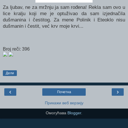
Za ljubav, ne za mržnju ja sam rođena! Rekla sam ovo u
lice kralju koji me je optuživao da sam izjednačila
dušmanina i čestitog. Za mene Polinik i Eteoklo nisu
dušmanin i čestit, već krv moje krvi...
Broj reči: 396
Дели
‹
›
Почетна
Прикажи веб верзију
Омогућава
Blogger
.