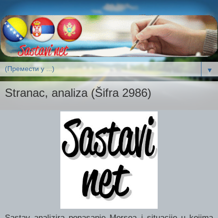
▼
Stranac, analiza (Šifra 2986)
Sastav analizira ponasanje Mersoa i situacije u kojima