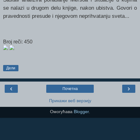
se nalazi u drugom delu knjige, nakon ubistva. Govori o
pravednosti presude i njegovom neprihvatanju sveta...
Broj reči: 450
Дели
‹
›
Почетна
Прикажи веб верзију
Омогућава
Blogger
.