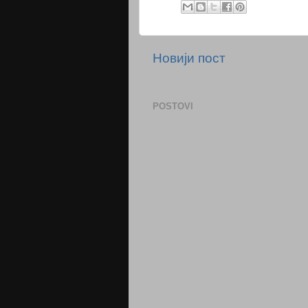
Новији пост
POSTOVI