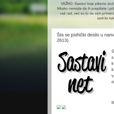
VAŽNO: Sastavi koje pišemo slu
Nikako nemojte da ih prepišete i pr
vaš rad, već su tu da vam primero
sadrže kak
Šta se psihički desilo u na
2613)
S
s
k
k
v
o
B