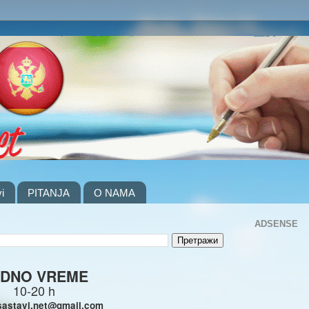
i
PITANJA
O NAMA
ADSENSE
DNO VREME
10-20 h
sastavi.net@gmail.com