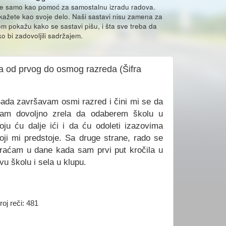
že samo kao pomoć za samostalnu izradu radova.
ikažete kao svoje delo. Naši sastavi nisu zamena za
m pokažu kako se sastavi pišu, i šta sve treba da
o bi zadovoljili sadržajem.
ma od prvog do osmog razreda (Šifra
ada završavam osmi razred i čini mi se da
am dovoljno zrela da odaberem školu u
oju ću dalje ići i da ću odoleti izazovima
oji mi predstoje. Sa druge strane, rado se
raćam u dane kada sam prvi put kročila u
vu školu i sela u klupu.
roj reči: 481