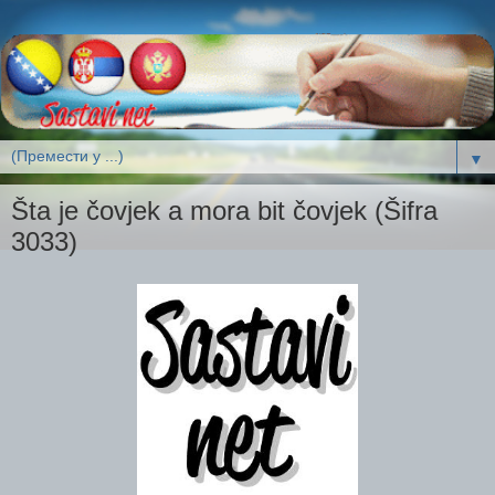
▼
Šta je čovjek a mora bit čovjek (Šifra
3033)