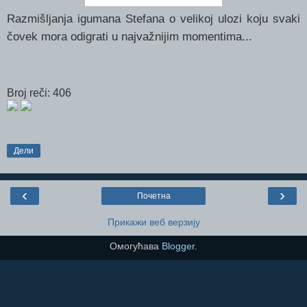
Razmišljanja igumana Stefana o velikoj ulozi koju svaki
čovek mora odigrati u najvažnijim momentima...
Broj reči: 406
Дели
‹
›
Почетна
Прикажи веб верзију
Омогућава
Blogger
.