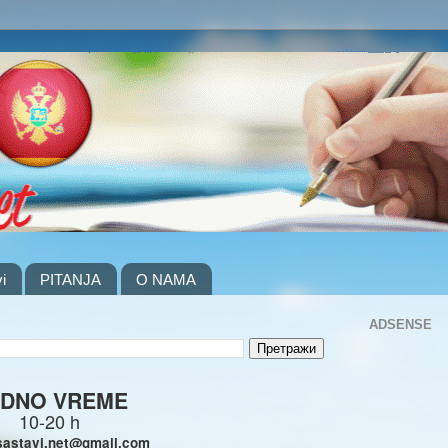
i
PITANJA
O NAMA
ADSENSE
DNO VREME
10-20 h
sastavi.net@gmail.com