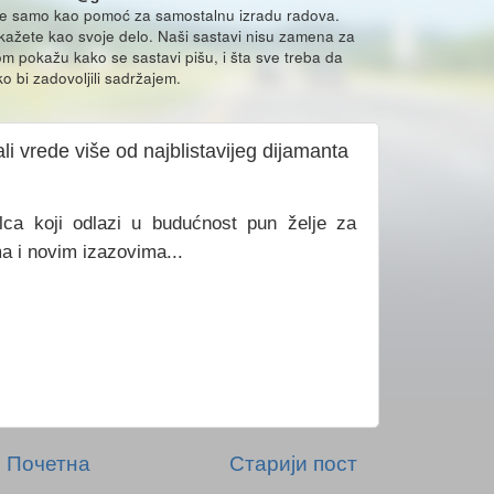
že samo kao pomoć za samostalnu izradu radova.
ikažete kao svoje delo. Naši sastavi nisu zamena za
m pokažu kako se sastavi pišu, i šta sve treba da
o bi zadovoljili sadržajem.
i vrede više od najblistavijeg dijamanta
lca koji odlazi u budućnost pun želje za
a i novim izazovima...
Почетна
Старији пост