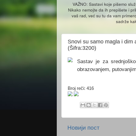
VAŽNO: Sastavi koje pišemo slu
Nikako nemojte da ih prepišete i pr
vaš rad, već su tu da vam primero
sadrže kak
Snovi su samo magla i dim al
(Šifra:3200)
Sastav je za srednjoško
obrazovanjem, putovanjim
Broj reči: 416
Новији пост