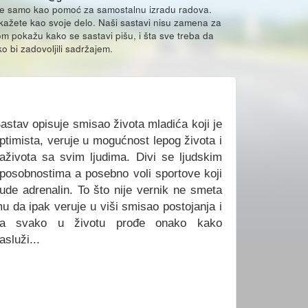
že samo kao pomoć za samostalnu izradu radova.
ikažete kao svoje delo. Naši sastavi nisu zamena za
m pokažu kako se sastavi pišu, i šta sve treba da
o bi zadovoljili sadržajem.
)
astav opisuje smisao života mladića koji je
ptimista, veruje u mogućnost lepog života i
aživota sa svim ljudima. Divi se ljudskim
posobnostima a posebno voli sportove koji
ude adrenalin. To što nije vernik ne smeta
u da ipak veruje u viši smisao postojanja i
a svako u životu prođe onako kako
asluži...