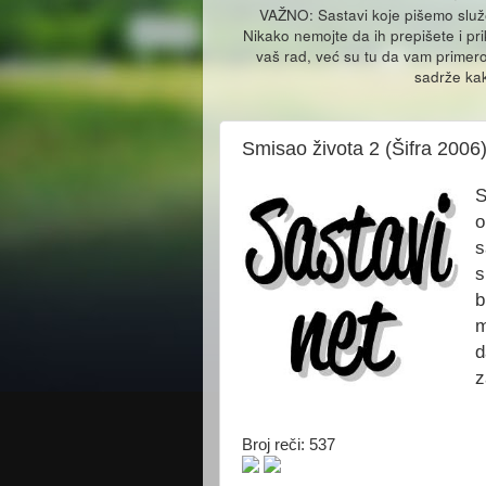
VAŽNO: Sastavi koje pišemo slu
Nikako nemojte da ih prepišete i pr
vaš rad, već su tu da vam primero
sadrže kak
Smisao života 2 (Šifra 2006
S
o
s
s
b
m
d
z
Broj reči: 537