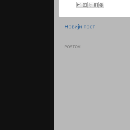
Новији пост
POSTOVI