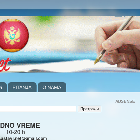
i
PITANJA
O NAMA
ADSENSE
DNO VREME
10-20 h
sastavi.net@gmail.com