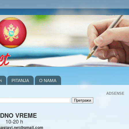
i
PITANJA
O NAMA
ADSENSE
DNO VREME
10-20 h
sastavi.net@gmail.com