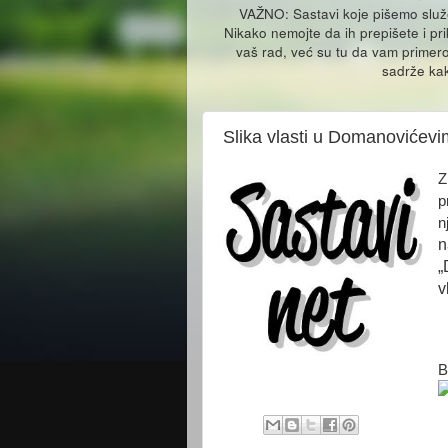
VAŽNO: Sastavi koje pišemo slu
Nikako nemojte da ih prepišete i pr
vaš rad, već su tu da vam primero
sadrže kak
Slika vlasti u Domanovićevi
Z
p
n
n
„
v
B