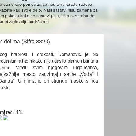
že samo kao pomoć za samostalnu izradu radova.
ikažete kao svoje delo. Naši sastavi nisu zamena za
m pokažu kako se sastavi pišu, i šta sve treba da
o bi zadovoljili sadržajem.
m delima (Šifra 3320)
bog hrabrosti i drskosti, Domanović je bio
roganjan, ali to nikako nije ugasilo plamen bunta u
eđu svim njegovim rugalicama,
jemu. M
ajvažnije mesto zauzimaju satire „Vođa“ i
Danga“. U njima je on strgnuo maske s lica
lasti.
roj reči: 481