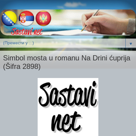
▼
Simbol mosta u romanu Na Drini ćuprija
(Šifra 2898)