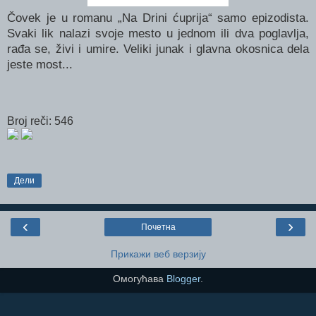
Čovek je u romanu „Na Drini ćuprija“ samo epizodista.
Svaki lik nalazi svoje mesto u jednom ili dva poglavlja,
rađa se, živi i umire. Veliki junak i glavna okosnica dela
jeste most...
Broj reči: 546
Дели
‹
›
Почетна
Прикажи веб верзију
Омогућава
Blogger
.