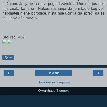
mržnjom. Julija je na prvi pogled zavolela Romea, još dok
nije znala ko je on. Nakon saznanja da je mladić kog voli
neprijatelj njene porodice, ništa nije učinila da spreči da se
ta ljubav više razvija...
Broj reči: 467
Дели
‹
›
Почетна
Прикажи веб верзију
Омогућава
Blogger
.