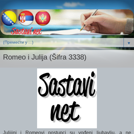
▼
Romeo i Julija (Šifra 3338)
Julijini i Romeovi postupci su vođeni ljubavlju, a ne