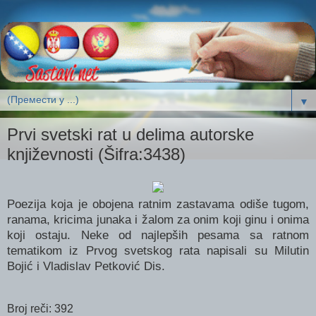
▼
Prvi svetski rat u delima autorske
književnosti (Šifra:3438)
Poezija koja je obojena ratnim zastavama odiše tugom,
ranama, kricima junaka i žalom za onim koji ginu i onima
koji ostaju. Neke od najlepših pesama sa ratnom
tematikom iz Prvog svetskog rata napisali su Milutin
Bojić i Vladislav Petković Dis.
Broj reči: 392