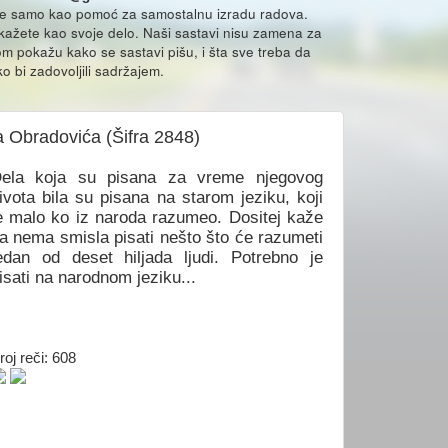
že samo kao pomoć za samostalnu izradu radova.
ikažete kao svoje delo. Naši sastavi nisu zamena za
m pokažu kako se sastavi pišu, i šta sve treba da
o bi zadovoljili sadržajem.
ja Obradovića (Šifra 2848)
ela koja su pisana za vreme njegovog
ivota bila su pisana na starom jeziku, koji
e malo ko iz naroda razumeo. Dositej kaže
a nema smisla pisati nešto što će razumeti
edan od deset hiljada ljudi. Potrebno je
isati na narodnom jeziku...
roj reči: 608