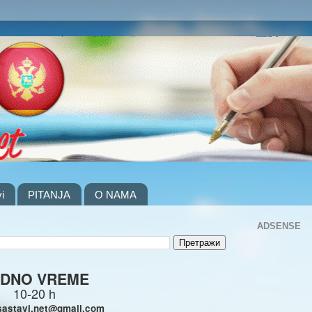
i
PITANJA
O NAMA
ADSENSE
DNO VREME
10-20 h
sastavi.net@gmail.com