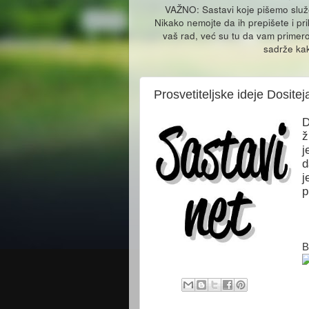
VAŽNO: Sastavi koje pišemo slu
Nikako nemojte da ih prepišete i pr
vaš rad, već su tu da vam primero
sadrže kak
Prosvetiteljske ideje Dosite
D
ž
j
d
j
p
B