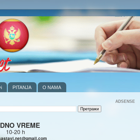
i
PITANJA
O NAMA
ADSENSE
DNO VREME
10-20 h
sastavi.net@gmail.com