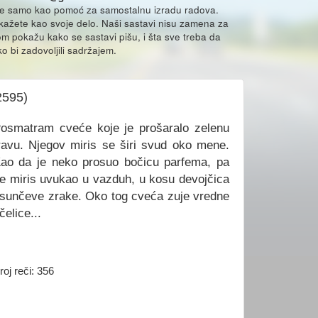
že samo kao pomoć za samostalnu izradu radova.
ikažete kao svoje delo. Naši sastavi nisu zamena za
m pokažu kako se sastavi pišu, i šta sve treba da
o bi zadovoljili sadržajem.
2595)
osmatram cveće koje je prošaralo zelenu
ravu. Njegov miris se širi svud oko mene.
ao da je neko prosuo bočicu parfema, pa
e miris uvukao u vazduh, u kosu devojčica
 sunčeve zrake. Oko tog cveća zuje vredne
čelice...
roj reči: 356