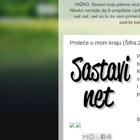
VAŽNO: Sastavi koje pišemo slu
Nikako nemojte da ih prepišete i pr
vaš rad, već su tu da vam primero
sadrže kak
Proleće u mom kraju (Šifra:
P
t
K
s
i
p
B