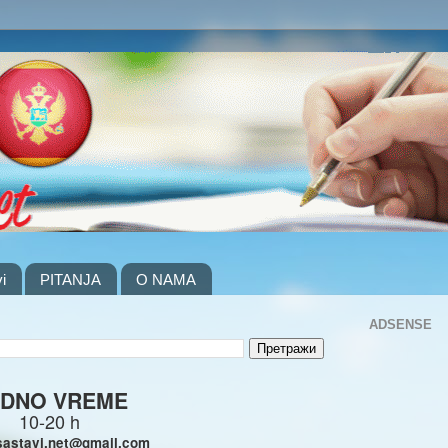
i
PITANJA
O NAMA
ADSENSE
DNO VREME
10-20 h
sastavi.net@gmail.com