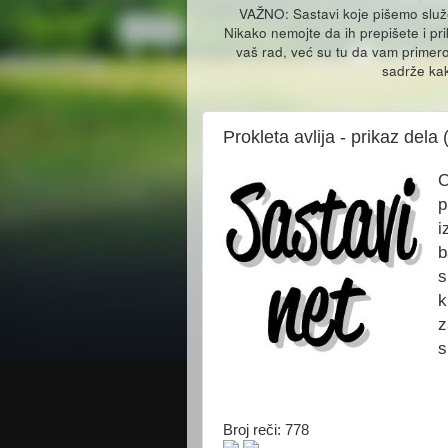
VAŽNO: Sastavi koje pišemo slu
Nikako nemojte da ih prepišete i pr
vaš rad, već su tu da vam primero
sadrže kak
Prokleta avlija - prikaz dela 
C
p
i
b
s
k
z
s
Broj reči: 778