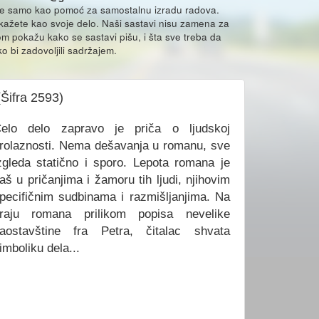
že samo kao pomoć za samostalnu izradu radova.
ikažete kao svoje delo. Naši sastavi nisu zamena za
m pokažu kako se sastavi pišu, i šta sve treba da
o bi zadovoljili sadržajem.
(Šifra 2593)
elo delo zapravo je priča o ljudskoj
rolaznosti. Nema dešavanja u romanu, sve
zgleda statično i sporo. Lepota romana je
aš u pričanjima i žamoru tih ljudi, njihovim
pecifičnim sudbinama i razmišljanjima. Na
raju romana prilikom popisa nevelike
aostavštine fra Petra, čitalac shvata
imboliku dela...