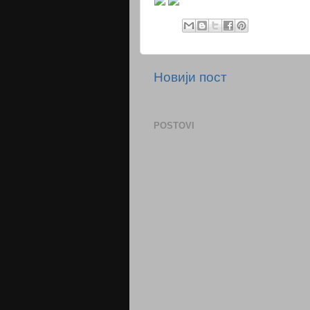
Новији пост
POSTOVI