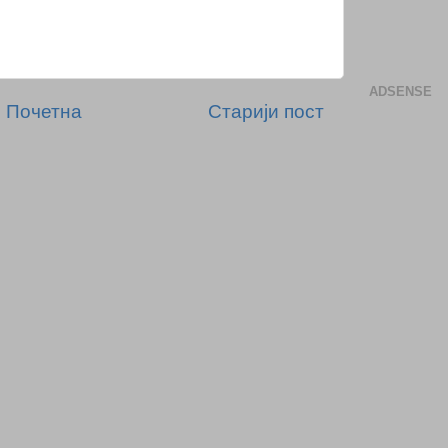
ADSENSE
Почетна
Старији пост