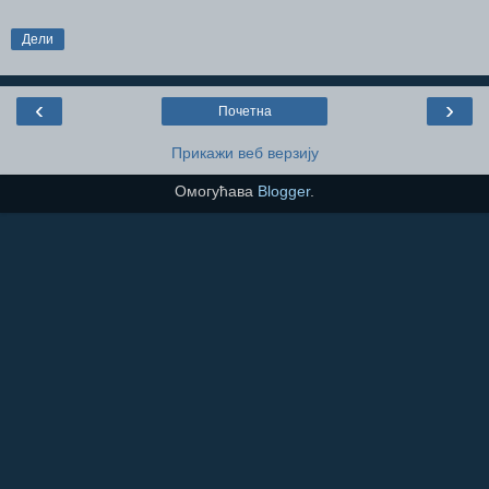
Дели
‹
›
Почетна
Прикажи веб верзију
Омогућава
Blogger
.