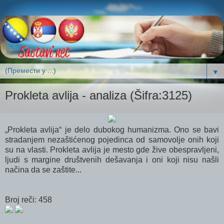
▼
Prokleta avlija - analiza (Šifra:3125)
„Prokleta avlija“ je delo dubokog humanizma. Ono se bavi
stradanjem nezaštićenog pojedinca od samovolje onih koji
su na vlasti. Prokleta avlija je mesto gde žive obespravljeni,
ljudi s margine društvenih dešavanja i oni koji nisu našli
načina da se zaštite...
Broj reči: 458