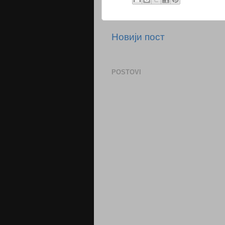
Новији пост
POSTOVI