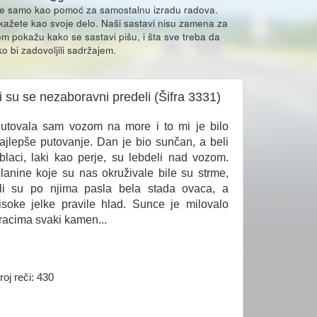
že samo kao pomoć za samostalnu izradu radova.
ikažete kao svoje delo. Naši sastavi nisu zamena za
m pokažu kako se sastavi pišu, i šta sve treba da
o bi zadovoljili sadržajem.
 su se nezaboravni predeli (Šifra 3331)
utovala sam vozom na more i to mi je bilo
ajlepše putovanje. Dan je bio sunčan, a beli
blaci, laki kao perje, su lebdeli nad vozom.
lanine koje su nas okruživale bile su strme,
li su po njima pasla bela stada ovaca, a
isoke jelke pravile hlad. Sunce je milovalo
racima svaki kamen...
roj reči: 430