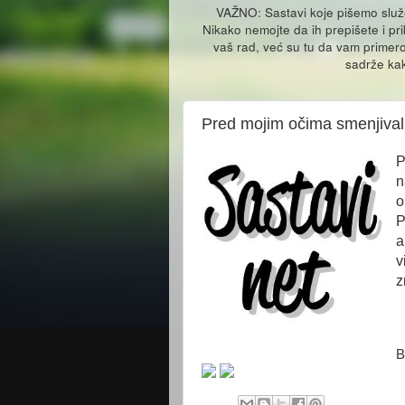
VAŽNO: Sastavi koje pišemo slu
Nikako nemojte da ih prepišete i pr
vaš rad, već su tu da vam primero
sadrže kak
Pred mojim očima smenjivali
P
n
o
P
a
v
z
B