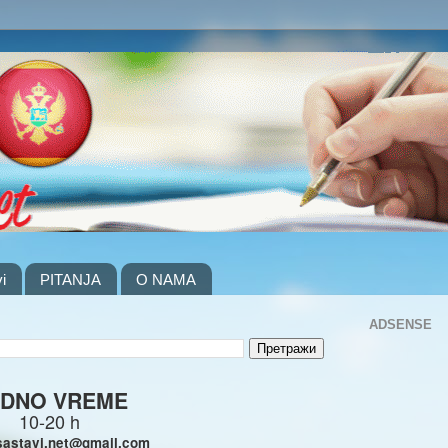
i
PITANJA
O NAMA
ADSENSE
DNO VREME
10-20 h
sastavi.net@gmail.com