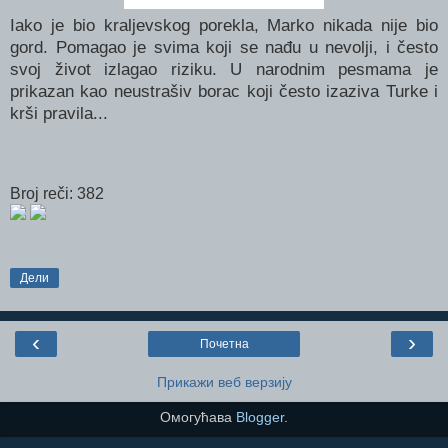
Iako je bio kraljevskog porekla, Marko nikada nije bio
gord. Pomagao je svima koji se nađu u nevolji, i često
svoj život izlagao riziku. U narodnim pesmama je
prikazan kao neustrašiv borac koji često izaziva Turke i
krši pravila...
Broj reči: 382
Дели
‹
›
Почетна
Прикажи веб верзију
Омогућава
Blogger
.