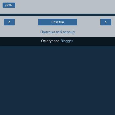
Дели
‹
›
Почетна
Прикажи веб верзију
Омогућава
Blogger
.