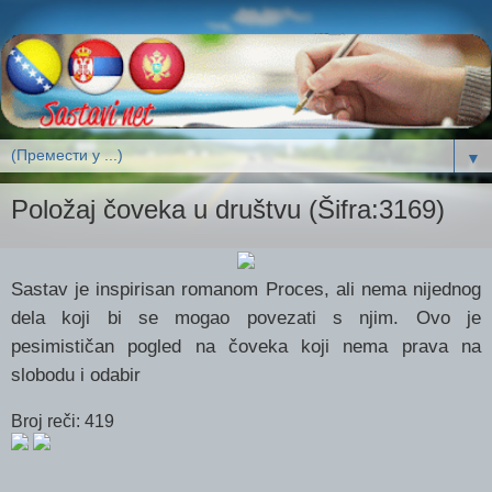
▼
Položaj čoveka u društvu (Šifra:3169)
Sastav je inspirisan romanom Proces, ali nema nijednog
dela koji bi se mogao povezati s njim. Ovo je
pesimističan pogled na čoveka koji nema prava na
slobodu i odabir
Broj reči: 419