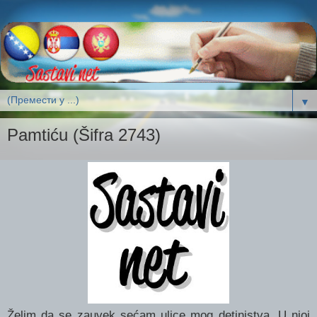
▼
Pamtiću (Šifra 2743)
Želim da se zauvek sećam ulice mog detinjstva. U njoj