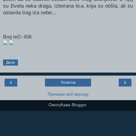
su živela neka draga, izborana lica, koja su otišla, ali su
ostavila trag iza sebe...
Broj reči: 406
Дели
‹
›
Почетна
Прикажи веб верзију
Омогућава
Blogger
.