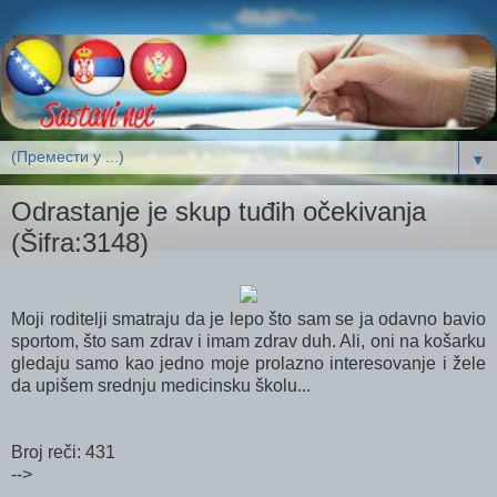
▼
Odrastanje je skup tuđih očekivanja
(Šifra:3148)
Moji roditelji smatraju da je lepo što sam se ja odavno bavio
sportom, što sam zdrav i imam zdrav duh. Ali, oni na košarku
gledaju samo kao jedno moje prolazno interesovanje i žele
da upišem srednju medicinsku školu...
Broj reči: 431
-->