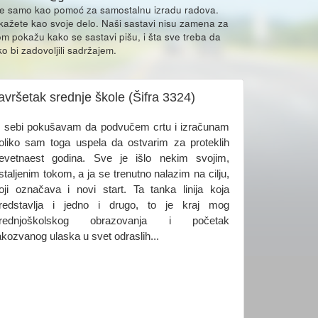
že samo kao pomoć za samostalnu izradu radova.
ikažete kao svoje delo. Naši sastavi nisu zamena za
m pokažu kako se sastavi pišu, i šta sve treba da
o bi zadovoljili sadržajem.
avršetak srednje škole (Šifra 3324)
 sebi pokušavam da podvučem crtu i izračunam
oliko sam toga uspela da ostvarim za proteklih
evetnaest godina. Sve je išlo nekim svojim,
staljenim tokom, a ja se trenutno nalazim na cilju,
oji označava i novi start. Ta tanka linija koja
redstavlja i jedno i drugo, to je kraj mog
rednjoškolskog obrazovanja i početak
akozvanog ulaska u svet odraslih...