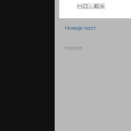
Новији пост
POSTOVI