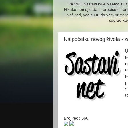
VAŽNO: Sastavi koje pišemo slu
Nikako nemojte da ih prepišete i pr
vaš rad, već su tu da vam primero
sadrže kak
Na početku novog života - z
U
k
d
u
k
p
s
t
Broj reči: 560