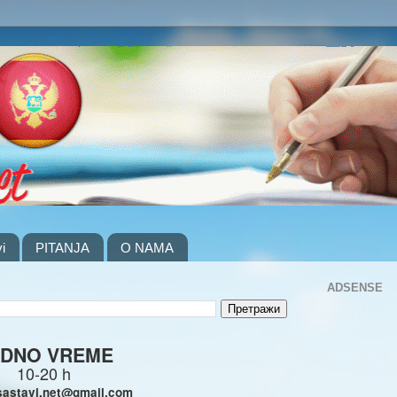
i
PITANJA
O NAMA
ADSENSE
DNO VREME
10-20 h
sastavi.net@gmail.com