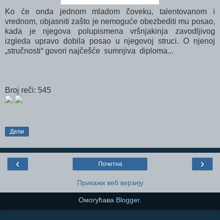
Ko će onda jednom mladom čoveku, talentovanom i
vrednom, objasniti zašto je nemoguće obezbediti mu posao,
kada je njegova polupismena vršnjakinja zavodljivog
izgleda upravo dobila posao u njegovoj struci. O njenoj
„stručnosti“ govori najčešće sumnjiva diploma...
Broj reči: 545
Дели
‹
›
Почетна
Прикажи веб верзију
Омогућава
Blogger
.