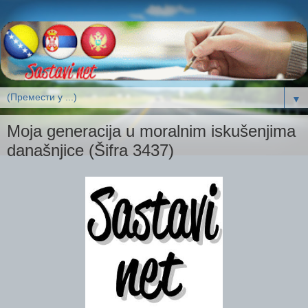
▼
Moja generacija u moralnim iskušenjima
današnjice (Šifra 3437)