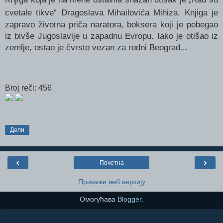
cvetale tikve“ Dragoslava Mihailovića Mihiza.
Knjiga je
zapravo životna priča naratora, boksera koji je pobegao
iz bivše Jugoslavije u zapadnu Evropu. Iako je otišao iz
zemlje, ostao je čvrsto vezan za rodni Beograd...
Broj reči: 456
Дели
‹
›
Почетна
Прикажи веб верзију
Омогућава
Blogger
.