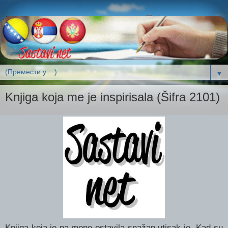
▼
Knjiga koja me je inspirisala (Šifra 2101)
Knjiga koja je na mene ostavila snažan utisak je „Kad su