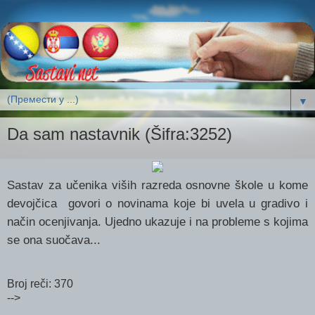
▼
Da sam nastavnik (Šifra:3252)
Sastav za učenika viših razreda osnovne škole u kome
devojčica govori o novinama koje bi uvela u gradivo i
način ocenjivanja. Ujedno ukazuje i na probleme s kojima
se ona suočava...
Broj reči: 370
-->