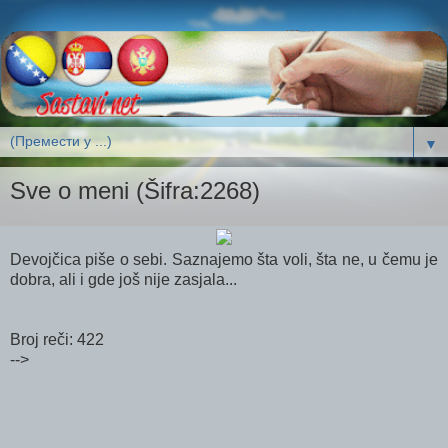
▼
Sve o meni (Šifra:2268)
Devojčica piše o sebi. Saznajemo šta voli, šta ne, u čemu je
dobra, ali i gde još nije zasjala...
Broj reči: 422
-->