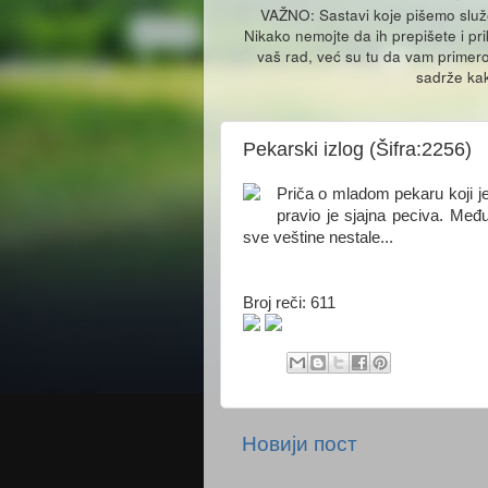
VAŽNO: Sastavi koje pišemo slu
Nikako nemojte da ih prepišete i pr
vaš rad, već su tu da vam primero
sadrže kak
Pekarski izlog (Šifra:2256)
Priča o mladom pekaru koji je
pravio je sjajna peciva. Međ
sve veštine nestale...
Broj reči: 611
Новији пост