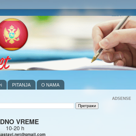
i
PITANJA
O NAMA
ADSENSE
DNO VREME
10-20 h
sastavi.net@gmail.com