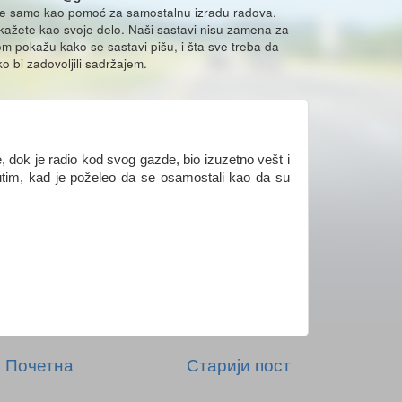
že samo kao pomoć za samostalnu izradu radova.
ikažete kao svoje delo. Naši sastavi nisu zamena za
m pokažu kako se sastavi pišu, i šta sve treba da
o bi zadovoljili sadržajem.
, dok je radio kod svog gazde, bio izuzetno vešt i
utim, kad je poželeo da se osamostali kao da su
Почетна
Старији пост