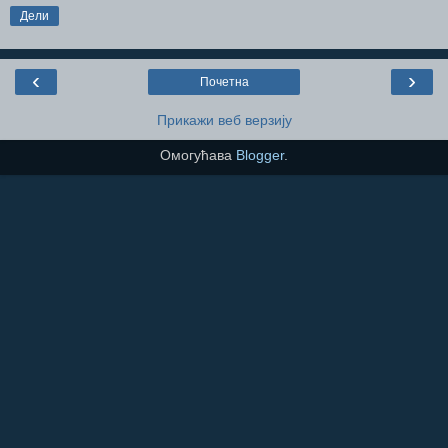
Дели
‹
›
Почетна
Прикажи веб верзију
Омогућава
Blogger
.