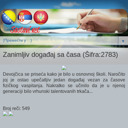
▼
Zanimljiv događaj sa časa (Šifra:2783)
Devojčica se priseća kako je bilo u osnovnoj školi. Naročito
joj je ostao upečatljiv jedan događaj vezan za časove
fizičkog vaspitanja. Nakratko se učinilo da je u njenoj
generaciji bilo vrhunski talentovanih trkača...
Broj reči: 549