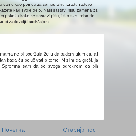
že samo kao pomoć za samostalnu izradu radova.
ikažete kao svoje delo. Naši sastavi nisu zamena za
m pokažu kako se sastavi pišu, i šta sve treba da
o bi zadovoljili sadržajem.
)
ma ne bi podržala želju da budem glumica, ali
an kada ću odlučivati o tome. Mislim da greši, ja
. Spremna sam da se svega odreknem da bih
Почетна
Старији пост