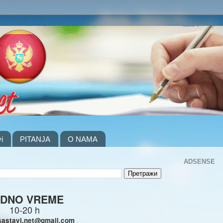
i
PITANJA
O NAMA
ADSENSE
DNO VREME
10-20 h
sastavi.net@gmail.com