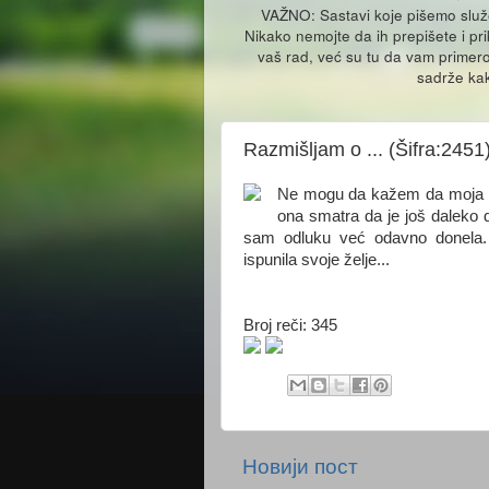
VAŽNO: Sastavi koje pišemo slu
Nikako nemojte da ih prepišete i pr
vaš rad, već su tu da vam primero
sadrže kak
Razmišljam o ... (Šifra:2451
Ne mogu da kažem da moja ma
ona smatra da je još daleko d
sam odluku već odavno donela
ispunila svoje želje...
Broj reči: 345
Новији пост