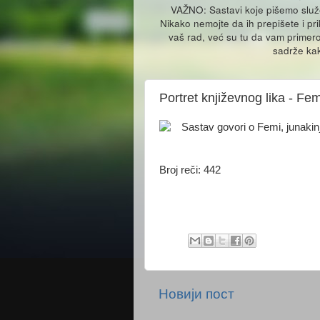
VAŽNO: Sastavi koje pišemo slu
Nikako nemojte da ih prepišete i pr
vaš rad, već su tu da vam primero
sadrže kak
Portret književnog lika - Fe
Sastav govori o Femi, junakinji
Broj reči: 442
Новији пост