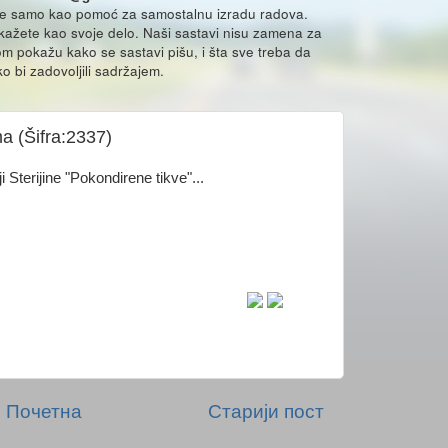
že samo kao pomoć za samostalnu izradu radova.
ikažete kao svoje delo. Naši sastavi nisu zamena za
m pokažu kako se sastavi pišu, i šta sve treba da
o bi zadovoljili sadržajem.
ma (Šifra:2337)
 Sterijine "Pokondirene tikve"...
Почетна
Старији пост