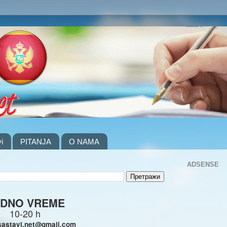
i
PITANJA
O NAMA
ADSENSE
DNO VREME
10-20 h
sastavi.net@gmail.com