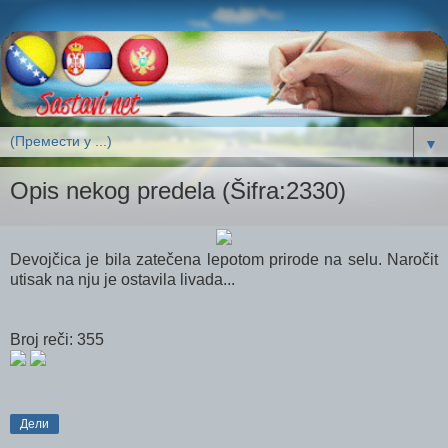
▼
Opis nekog predela (Šifra:2330)
Devojčica je bila zatečena lepotom prirode na selu. Naročit
utisak na nju je ostavila livada...
Broj reči: 355
Дели