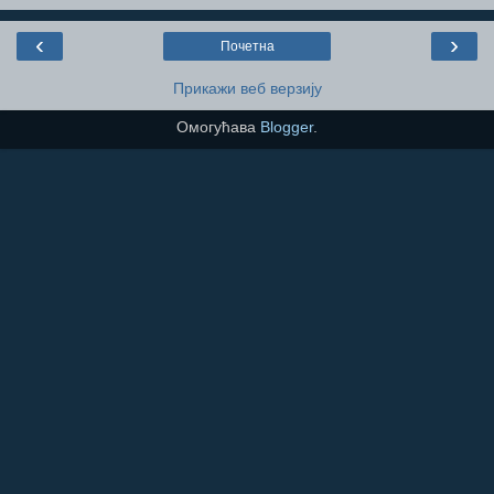
‹
›
Почетна
Прикажи веб верзију
Омогућава
Blogger
.