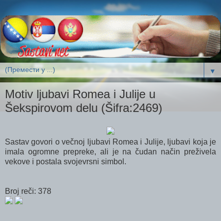
▼
Motiv ljubavi Romea i Julije u
Šekspirovom delu (Šifra:2469)
Sastav govori o večnoj ljubavi Romea i Julije, ljubavi koja je
imala ogromne prepreke, ali je na čudan način preživela
vekove i postala svojevrsni simbol.
Broj reči: 378