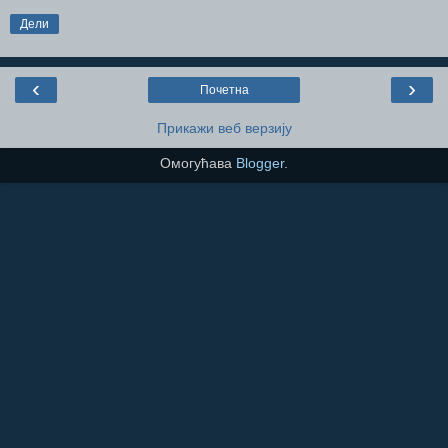
Дели
‹
›
Почетна
Прикажи веб верзију
Омогућава
Blogger
.