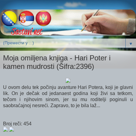
▼
Moja omiljena knjiga - Hari Poter i
kamen mudrosti (Šifra:2396)
U ovom delu tek počinju avanture Hari Potera, koji je glavni
lik. On je dečak od jedanaest godina koji živi sa tetkom,
tečom i njihovim sinom, jer su mu roditelji poginuli u
saobraćajnoj nesreći. Zapravo, to je bila laž...
Broj reči: 454