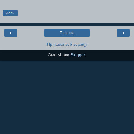
Дели
‹
›
Почетна
Прикажи веб верзију
Омогућава
Blogger
.