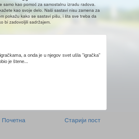
že samo kao pomoć za samostalnu izradu radova.
ikažete kao svoje delo. Naši sastavi nisu zamena za
m pokažu kako se sastavi pišu, i šta sve treba da
o bi zadovoljili sadržajem.
igračkama, a onda je u njegov svet ušla "igračka"
bio je štene...
Почетна
Старији пост