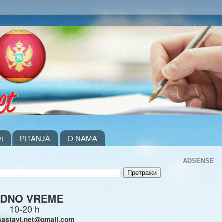
i
PITANJA
O NAMA
ADSENSE
DNO VREME
10-20 h
sastavi.net@gmail.com