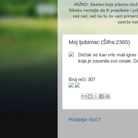
VAŽNO: Sastavi koje pišemo slu
Nikako nemojte da ih prepišete i pr
vaš rad, već su tu da vam primero
sadrže kak
Moj ljubimac (Šifra:2365)
Dečak se kao vrlo mali igrao 
koja je zasenila sve ostale. Do
Broj reči: 307
Новији пост