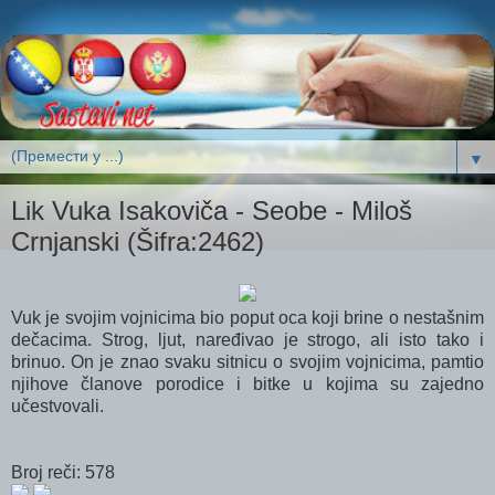
▼
Lik Vuka Isakoviča - Seobe - Miloš
Crnjanski (Šifra:2462)
Vuk je svojim vojnicima bio poput oca koji brine o nestašnim
dečacima. Strog, ljut, naređivao je strogo, ali isto tako i
brinuo. On je znao svaku sitnicu o svojim vojnicima, pamtio
njihove članove porodice i bitke u kojima su zajedno
učestvovali.
Broj reči: 578