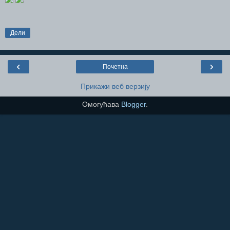
Дели
‹
›
Почетна
Прикажи веб верзију
Омогућава
Blogger
.