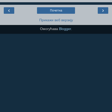
‹
›
Почетна
Прикажи веб верзију
Омогућава
Blogger
.