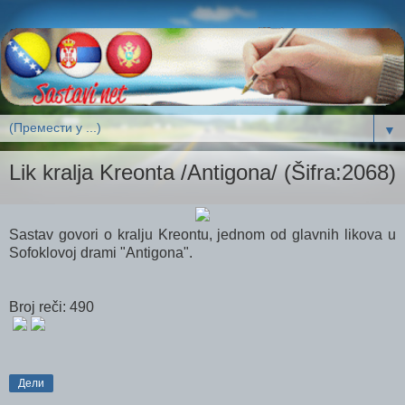
▼
Lik kralja Kreonta /Antigona/ (Šifra:2068)
Sastav govori o kralju Kreontu, jednom od glavnih likova u
Sofoklovoj drami "Antigona".
Broj reči: 490
Дели