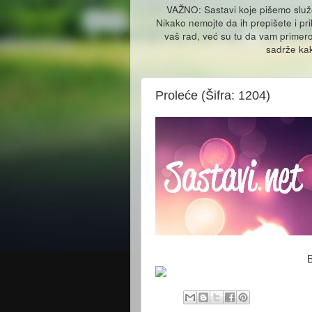
VAŽNO: Sastavi koje pišemo slu
Nikako nemojte da ih prepišete i pr
vaš rad, već su tu da vam primero
sadrže kak
Proleće (Šifra: 1204)