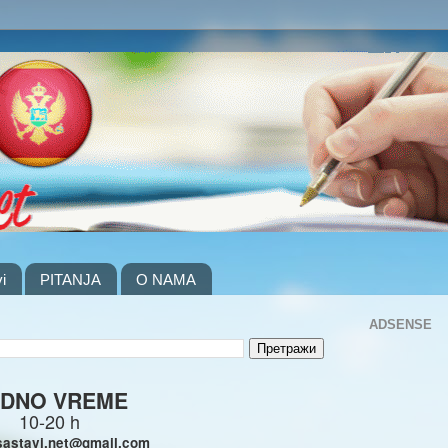
i
PITANJA
O NAMA
ADSENSE
DNO VREME
10-20 h
sastavi.net@gmail.com