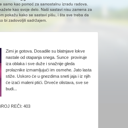
že samo kao pomoć za samostalnu izradu radova.
ikažete kao svoje delo. Naši sastavi nisu zamena za
m pokažu kako se sastavi pišu, i šta sve treba da
o bi zadovoljili sadržajem.
Zimi je gotova. Dosadile su blatnjave lokve
nastale od otapanja snega. Sunce proviruje
iza oblaka i sve duže i snažnije gleda
prolaznike izmamljujući im osmehe. Jato lasta
stiže. Uskoro će u gnezdima sneti jaja i iz njih
će izaći maleni ptići. Drveće olistava, sve se
budi...
BROJ REČI: 403