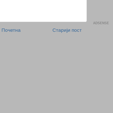
ADSENSE
Почетна
Старији пост