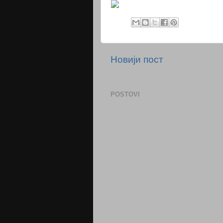
Новији пост
POSTOVI