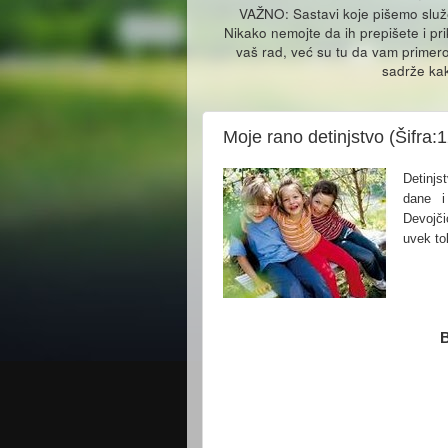
VAŽNO: Sastavi koje pišemo slu
Nikako nemojte da ih prepišete i pr
vaš rad, već su tu da vam primero
sadrže kak
Moje rano detinjstvo (Šifra:
Detinjs
dane i
Devojči
uvek tol
B