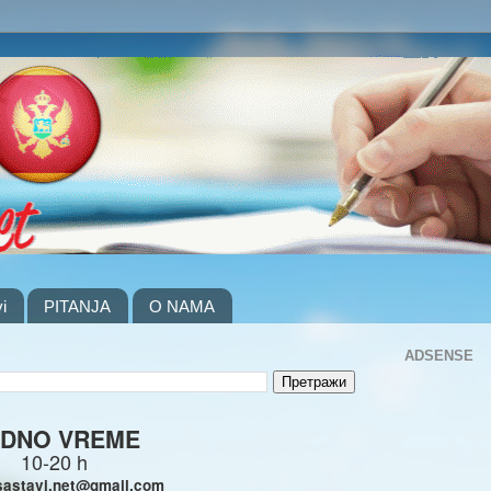
i
PITANJA
O NAMA
ADSENSE
DNO VREME
10-20 h
sastavi.net@gmail.com