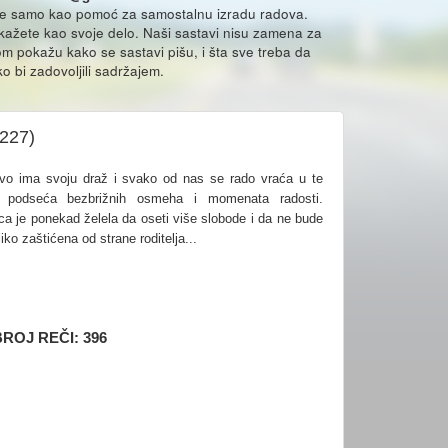
že samo kao pomoć za samostalnu izradu radova.
ikažete kao svoje delo. Naši sastavi nisu zamena za
m pokažu kako se sastavi pišu, i šta sve treba da
o bi zadovoljili sadržajem.
1227)
tvo ima svoju draž i svako od nas se rado vraća u te
 podseća bezbrižnih osmeha i momenata radosti.
ca je ponekad želela da oseti više slobode i da ne bude
iko zaštićena od strane roditelja...
ROJ REČI: 396