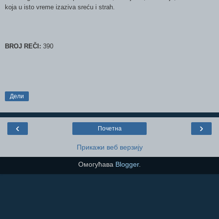
koja u isto vreme izaziva sreću i strah.
BROJ REČI:
390
Дели
‹
›
Почетна
Прикажи веб верзију
Омогућава
Blogger
.