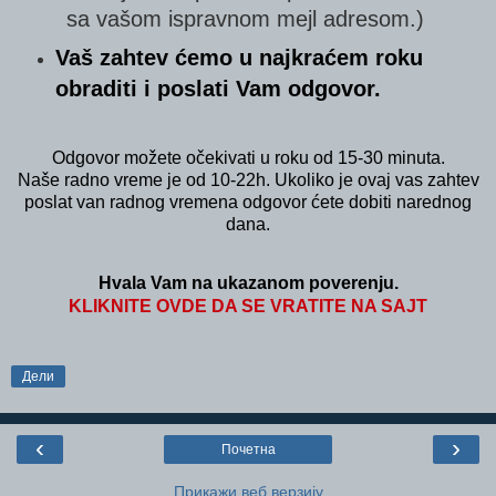
sa vašom ispravnom mejl adresom.)
Vaš zahtev ćemo u najkraćem roku
obraditi i poslati Vam odgovor.
Odgovor možete očekivati u roku od 15-30 minuta.
Naše radno vreme je od 10-22h. Ukoliko je ovaj vas zahtev
poslat van radnog vremena odgovor ćete dobiti narednog
dana.
Hvala Vam na ukazanom poverenju.
KLIKNITE OVDE DA SE VRATITE NA SAJT
Дели
‹
›
Почетна
Прикажи веб верзију