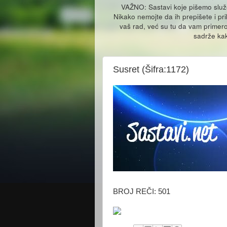
VAŽNO: Sastavi koje pišemo slu
Nikako nemojte da ih prepišete i pr
vaš rad, već su tu da vam primero
sadrže kak
Susret (Šifra:1172)
BROJ REČI: 501