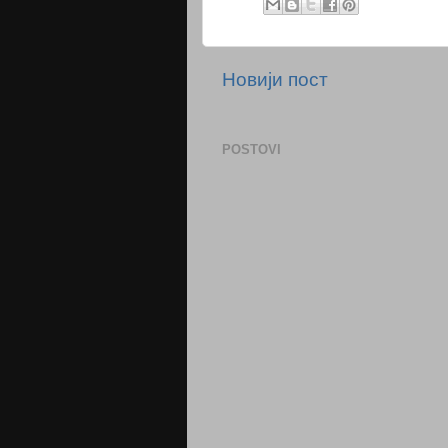
Новији пост
POSTOVI