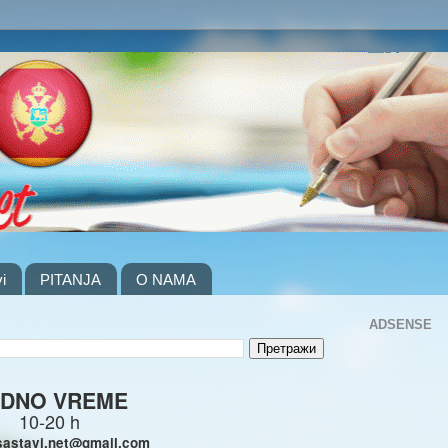
i
PITANJA
O NAMA
ADSENSE
DNO VREME
10-20 h
sastavi.net@gmail.com