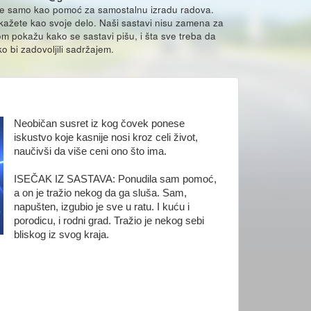
že samo kao pomoć za samostalnu izradu radova.
ikažete kao svoje delo. Naši sastavi nisu zamena za
m pokažu kako se sastavi pišu, i šta sve treba da
o bi zadovoljili sadržajem.
Neobičan susret iz kog čovek ponese
iskustvo koje kasnije nosi kroz celi život,
naučivši da više ceni ono što ima.
ISEČAK IZ SASTAVA: Ponudila sam pomoć,
a on je tražio nekog da ga sluša. Sam,
napušten, izgubio je sve u ratu. I kuću i
porodicu, i rodni grad. Tražio je nekog sebi
bliskog iz svog kraja.